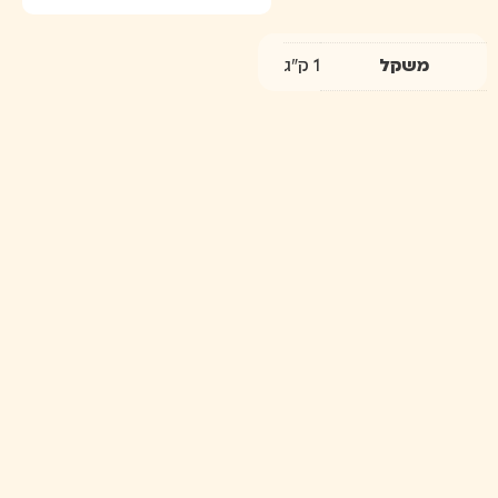
משקל
1 ק"ג