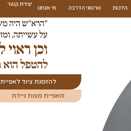
יצירת קשר
הלכות
סרטוני הדרכה
מי אנחנו
מצות
בית
אל
להזמנת ציוד לאפיית
”הרא"ש
היה
מאפיית מצות ניידת
משתדל
במצת
מצוה
ועומד