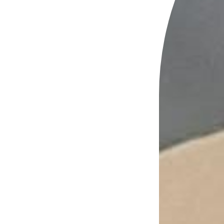
על
עשייתה,
ומזרז
העוסקים
ומסייע
בהן
בעריכתן.
וכן
ראוי
לכל
אדם
לעשות,
להטפל
הוא
בעצמו
במצוה"