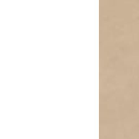
(שו"ע
ת"ס
ב')